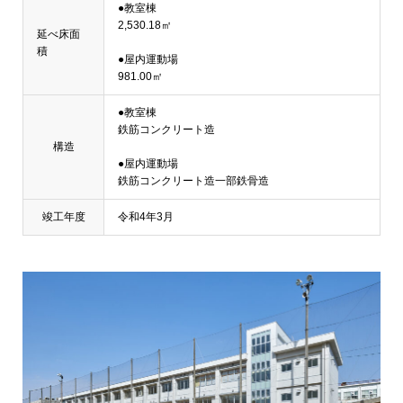
●教室棟
2,530.18㎡
延べ床面
積
●屋内運動場
981.00㎡
●教室棟
鉄筋コンクリート造
構造
●屋内運動場
鉄筋コンクリート造一部鉄骨造
竣工年度
令和4年3月