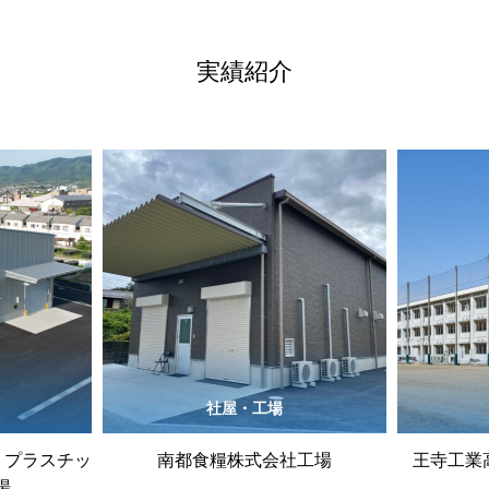
実績紹介
社屋・工場
 プラスチッ
南都食糧株式会社工場
王寺工業
場