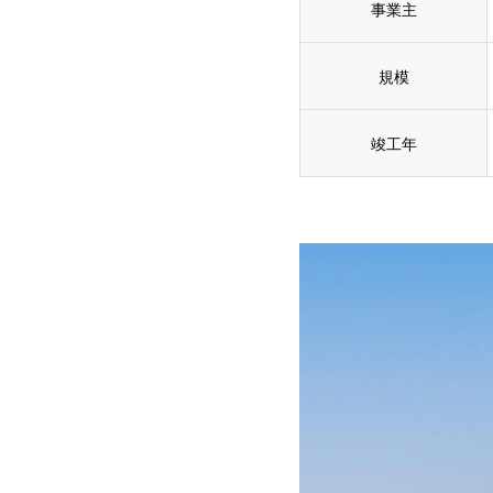
事業主
規模
竣工年